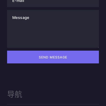
E-mail
Message
SEND MESSAGE
导航