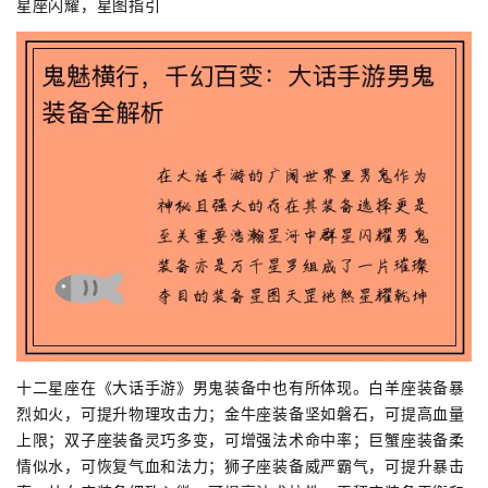
星座闪耀，星图指引
十二星座在《大话手游》男鬼装备中也有所体现。白羊座装备暴
烈如火，可提升物理攻击力；金牛座装备坚如磐石，可提高血量
上限；双子座装备灵巧多变，可增强法术命中率；巨蟹座装备柔
情似水，可恢复气血和法力；狮子座装备威严霸气，可提升暴击