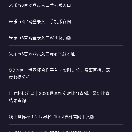
米乐m6官网登录入口手机版入口
米乐m6官网登录入口手机版官网
米乐m6官网登录入口Web网页版
米乐m6官网登录入口app下载地址
OD体育 | 世界杯合作平台 - 实时比分、赛事直播、深
度数据分析
世界杯比分网 | 2026世界杯实时比分直播、最新比赛
结果查询
线上世界杯|fifa世界杯|fifa世界杯官网中文版