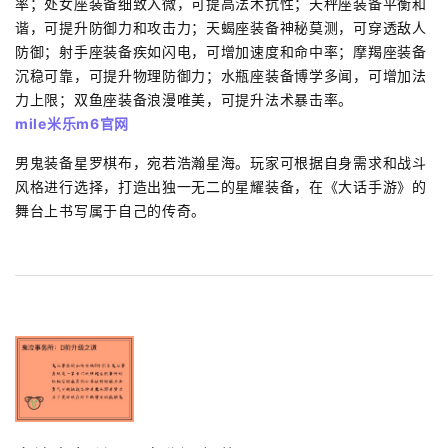
率；处女座装备细致入微，可提高法术抗性；天秤座装备平衡和
谐，可提升防御力和攻击力；天蝎座装备神秘莫测，可穿透敌人
防御；射手座装备疾如闪电，可增加速度和命中率；摩羯座装备
沉稳可靠，可提升物理防御力；水瓶座装备博学多闻，可增加法
力上限；双鱼座装备浪漫唯美，可提升法术暴击率。
mile米乐m6官网
男鬼装备星罗棋布，宛若浩瀚星海。玩家可根据自身需求和战斗
风格进行选择，打造出独一无二的星耀装备，在《大话手游》的
舞台上书写属于自己的传奇。