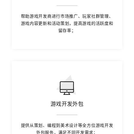
帮助游戏开发商进行市场推广、玩家社群管理、
游戏内容更新和活动策划，提高游戏的活跃度和
留存率；
游戏开发外包
提供从策划、编程到美术设计等全方位游戏开发
外包服务，满足不同开发需求；