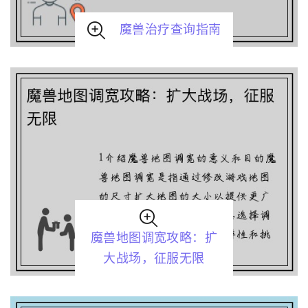
魔兽治疗查询指南
魔兽地图调宽攻略：扩
大战场，征服无限