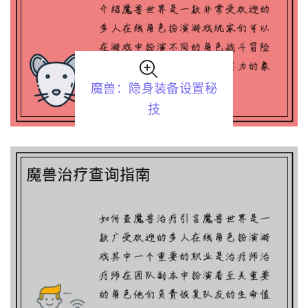
魔兽：隐身装备设置秘
技