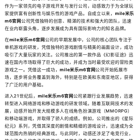
作为一家领先的电子游戏开发与发行公司，动感致力于为全球玩
家提供富有创新性与娱乐性的游戏产品。自成立以来，
mile米乐
m6官网
公司凭借独特的创意、精湛的技术和强大的团队，迅速
在业内崭露头角，逐步发展成为具有国际影响力的知名品牌。
在
mile米乐m6官网
公司的早期发展中，公司的核心团队专注于
单机游戏的研发，凭借独特的游戏剧情与精美的画面设计，成功
吸引了大量玩家的关注。公司推出的第一款作品《幻影征途》迅
速在国内市场取得了巨大的成功，并成为当时最受欢迎的冒险类
游戏之一。凭借这一成功，
mile米乐m6官网
公司开始拓展市
场，逐步将业务覆盖到海外，特别是在欧美和东南亚地区，获得
了广泛的用户基础。
进入21世纪后，
mile米乐m6官网
公司紧跟行业发展趋势，迅速
转型进入网络游戏和移动游戏的研发领域。随着互联网技术的发
展，动感开始开发大规模多人在线角色扮演游戏（MMORPG）
和移动端游戏，并取得了骄人的成绩。例如，公司推出的《星际
纪元》系列，凭借其深度的剧情和精细的游戏设计，迅速成为全
球范围内热销的经典游戏。与此同时，动感还涉足了电竞行业，