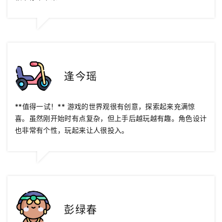
逢今瑶
**值得一试！** 游戏的世界观很有创意，探索起来充满惊
喜。虽然刚开始时有点复杂，但上手后越玩越有趣。角色设计
也非常有个性，玩起来让人很投入。
彭绿春