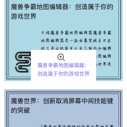
魔兽争霸地图编辑器：
创造属于你的游戏世界