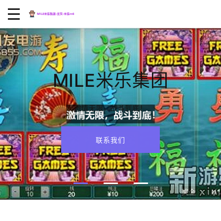
MILE米乐集团
激情无限，战斗到底！
联系我们