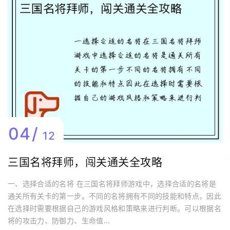
04
12
三国名将拜师，闯关通关全攻略
一、选择合适的名将 在三国名将拜师游戏中，选择合适的名将是
通关所有关卡的第一步。不同的名将拥有不同的技能和特点，因此
在选择时需要根据自己的游戏风格和策略来进行判断。可以根据名
将的攻击力、防御力、生命值...