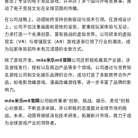
推出了专业的电子竞技游戏，并举办了多个国内外电竞赛事，推
动了电子竞技文化在全球范围的传播。
在公司战略上，动感始终坚持创新驱动与技术引领。在游戏设计
上，公司不仅注重画面和音效的呈现，更重视玩家体验与互动，
力求打造一个充满创意、富有挑战的虚拟世界。公司研发的虚拟
现实（VR）与增强现实（AR）游戏逐渐引领了行业的潮流，成
为玩家体验前所未有沉浸感的全新方式。
除了游戏开发，
mile米乐m6官网
公司还积极拓展其产业链，涉
及游戏发行、授权以及周边产品等多个领域。公司通过与世界知
名游戏公司和文化娱乐品牌的合作，成功打造了多款跨界合作产
品，如电影改编游戏、漫画改编游戏等，进一步丰富了品牌的影
响力。
mile米乐m6官网
公司始终秉承“创新、挑战、娱乐、责任”的核
心价值观，不断追求卓越，并以积极的态度面对全球市场的挑
战。未来，动感将继续深化技术研发，拓展新兴市场，致力于成
为全球游戏产业的领导者。