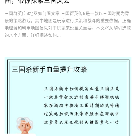
图，带你探索三国风云
三国群英传8地图如何看文章 三国群英传8是一款以三国时期为背
景的策略游戏，其中地图是玩家进行决策和战斗的重要依据。正确
地理解和利用地图信息对于玩家来说至关重要。本文将从随机选取
的八个方面，详细阐述如何...