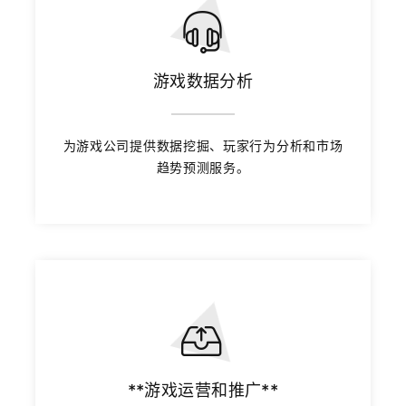
游戏数据分析
为游戏公司提供数据挖掘、玩家行为分析和市场
趋势预测服务。
**游戏运营和推广**