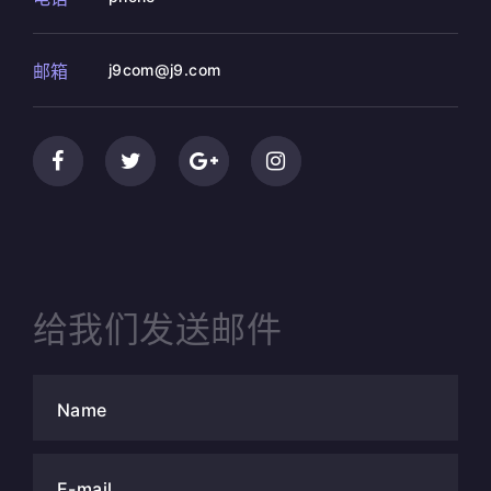
邮箱
j9com@j9.com
给我们发送邮件
Name
E-mail