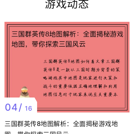
游戏动态
04
16
三国群英传8地图解析：全面揭秘游戏地