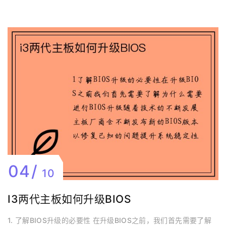
04
10
I3两代主板如何升级BIOS
1. 了解BIOS升级的必要性 在升级BIOS之前，我们首先需要了解