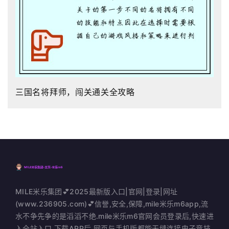
三国名将拜师，闯关通关全攻略
MILE米乐集团💕2025最新版入口|官网|登录|网址
(www.236905.com)💕信誉,安全,保障,mile米乐m6app,流
水不争先争的是滔滔不绝.mile米乐m6官网会员登录后,快速进
入全站入口,下载APP后,网页与手机版都能无缝连接电子竞技,