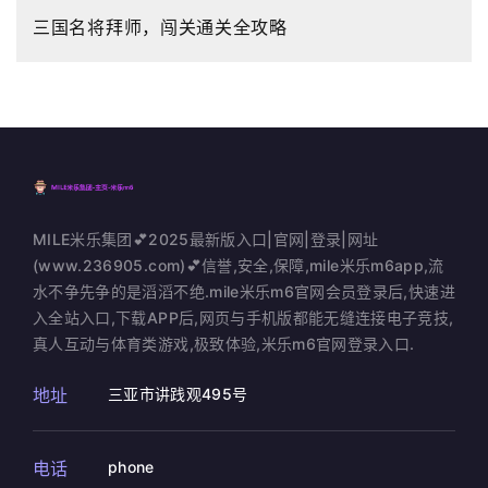
三国名将拜师，闯关通关全攻略
MILE米乐集团💕2025最新版入口|官网|登录|网址
(www.236905.com)💕信誉,安全,保障,mile米乐m6app,流
水不争先争的是滔滔不绝.mile米乐m6官网会员登录后,快速进
入全站入口,下载APP后,网页与手机版都能无缝连接电子竞技,
真人互动与体育类游戏,极致体验,米乐m6官网登录入口.
地址
三亚市讲践观495号
电话
phone