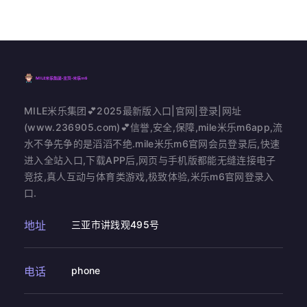
MILE米乐集团💕2025最新版入口|官网|登录|网址
(www.236905.com)💕信誉,安全,保障,mile米乐m6app,流
水不争先争的是滔滔不绝.mile米乐m6官网会员登录后,快速
进入全站入口,下载APP后,网页与手机版都能无缝连接电子
竞技,真人互动与体育类游戏,极致体验,米乐m6官网登录入
口.
地址
三亚市讲践观495号
电话
phone